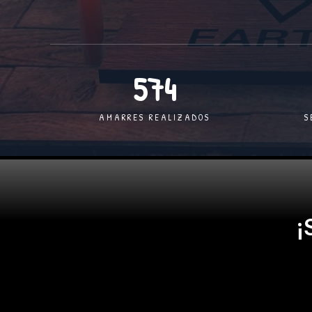
574
AMARRES REALIZADOS
S
¡