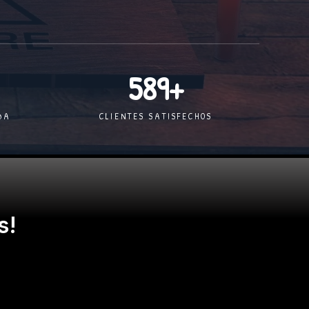
589
+
DA
CLIENTES SATISFECHOS
s!