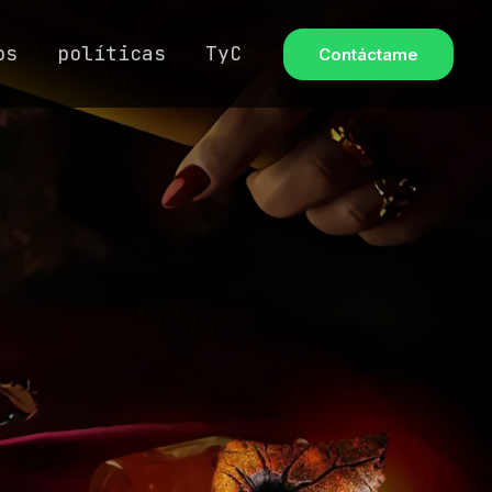
os
políticas
TyC
Contáctame