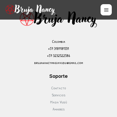
Colombia
+57 ‪3181181551
+57 ‪3232522586
brujanancymagiavudu@gmail.com
Soporte
Contacto
Servicios
Magia Vudú
Amarres